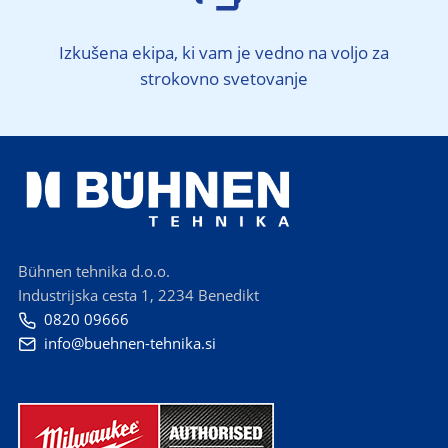
Izkušena ekipa, ki vam je vedno na voljo za
strokovno svetovanje
Bühnen tehnika d.o.o.
Industrijska cesta 1, 2234 Benedikt
0820 09666

info@buehnen-tehnika.si
