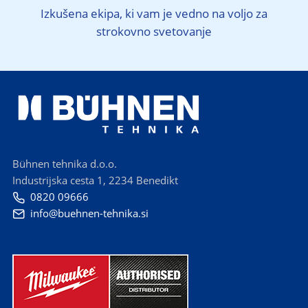
Izkušena ekipa, ki vam je vedno na voljo za
strokovno svetovanje
Bühnen tehnika d.o.o.
Industrijska cesta 1, 2234 Benedikt
0820 09666

info@buehnen-tehnika.si
