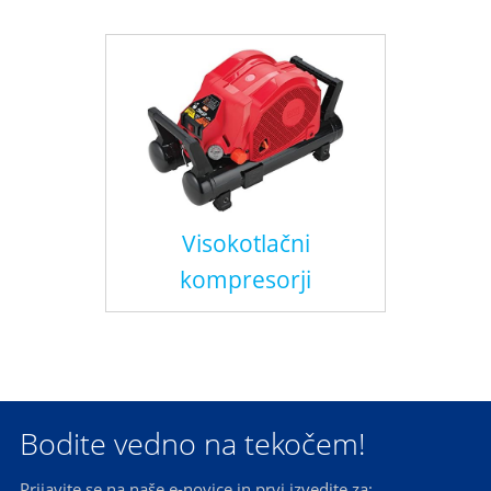
Visokotlačni
kompresorji
Bodite vedno na tekočem!
Prijavite se na naše e-novice in prvi izvedite za: