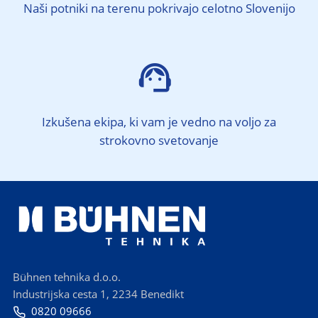
Naši potniki na terenu pokrivajo celotno Slovenijo

Izkušena ekipa, ki vam je vedno na voljo za
strokovno svetovanje
Bühnen tehnika d.o.o.
Industrijska cesta 1, 2234 Benedikt
0820 09666
