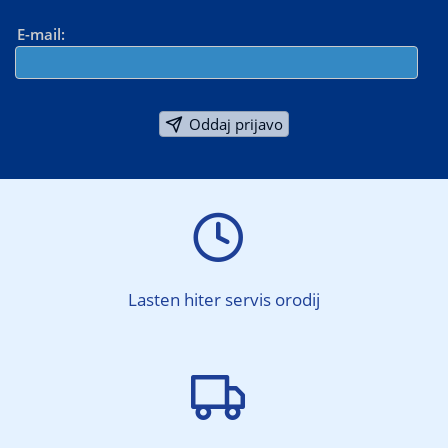
E-mail:
Oddaj prijavo

Lasten hiter servis orodij
