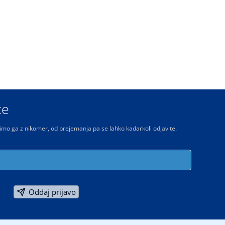
ce
limo ga z nikomer, od prejemanja pa se lahko kadarkoli odjavite.
Oddaj prijavo