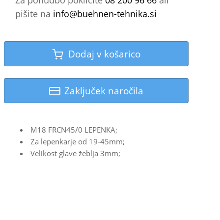
Za ponudbo pokličite
08 200 96 66
ali
pišite na
info@buehnen-tehnika.si
Dodaj v košarico
Zaključek naročila
M18 FRCN45/0 LEPENKA;
Za lepenkarje od 19-45mm;
Velikost glave žeblja 3mm;