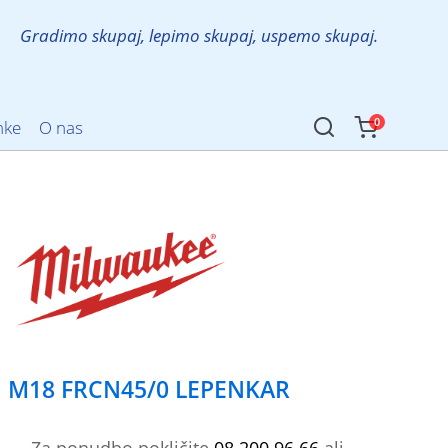
Gradimo skupaj, lepimo skupaj, uspemo skupaj.
0
mke
O nas
M18 FRCN45/0 LEPENKAR