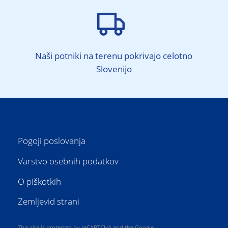

Naši potniki na terenu pokrivajo celotno
Slovenijo
Pogoji poslovanja
Varstvo osebnih podatkov
O piškotkih
Zemljevid strani
This site is protected by reCAPTCHA and the Google