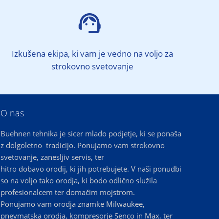

Izkušena ekipa, ki vam je vedno na voljo za
strokovno svetovanje
O nas
Buehnen tehnika je sicer mlado podjetje, ki se ponaša
z dolgoletno tradicijo. Ponujamo vam strokovno
svetovanje, zanesljiv servis, ter
hitro dobavo orodij, ki jih potrebujete. V naši ponudbi
so na voljo tako orodja, ki bodo odlično služila
profesionalcem ter domačim mojstrom.
Ponujamo vam orodja znamke Milwaukee,
pnevmatska orodja, kompresorje Senco in Max, ter