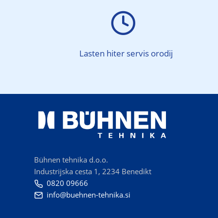

Lasten hiter servis orodij
Bühnen tehnika d.o.o.
Industrijska cesta 1, 2234 Benedikt
0820 09666

info@buehnen-tehnika.si
