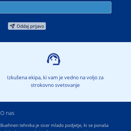
Oddaj prijavo

Izkušena ekipa, ki vam je vedno na voljo za
strokovno svetovanje
O nas
Buehnen tehnika je sicer mlado podjetje, ki se ponaša