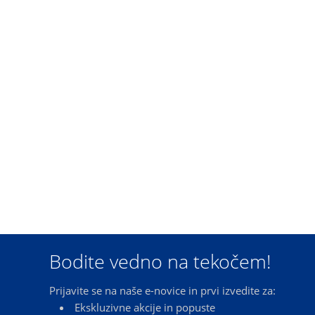
Bodite vedno na tekočem!
Prijavite se na naše e-novice in prvi izvedite za:
Ekskluzivne akcije in popuste