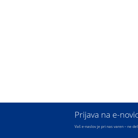
Prijava na e-novi
Vaš e-naslov je pri nas varen – ne de