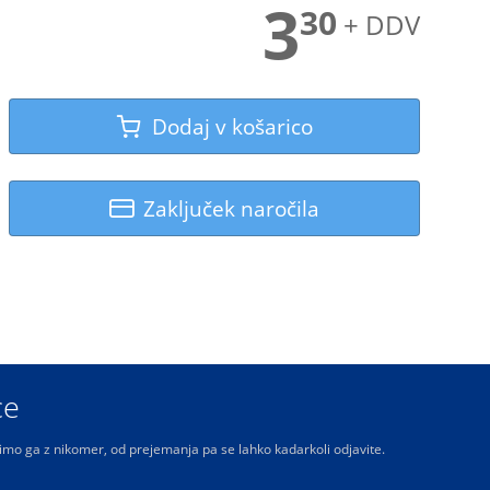
3
30
+ DDV
Dodaj v košarico
Zaključek naročila
ce
limo ga z nikomer, od prejemanja pa se lahko kadarkoli odjavite.